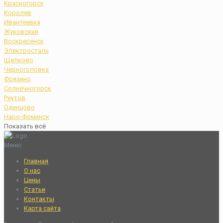
Красногорск
Королев
Ивантеевка
Жуковский
Воскресенск
Электросталь
Щелково
Черноголовка
Фрязино
Солнечногорск
Реутов
Одинцово
Наро-Фоминск
Показать всё
Меню
Главная
О нас
Цены
Статьи
Контакты
Карта сайта