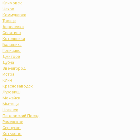
Климовск
Чехов
Коммунарка
Троицк
Апрелевка
Селятино
Котельники
Балашиха
Голицино
Дмитров
Дубна
Звенигород
Истра
Клин
Краснозаводск
Луховицы
Можайск
Мытищи
Ногинск
Павловский Посад
Раменское
Серпухов
Хотьково
Шатура