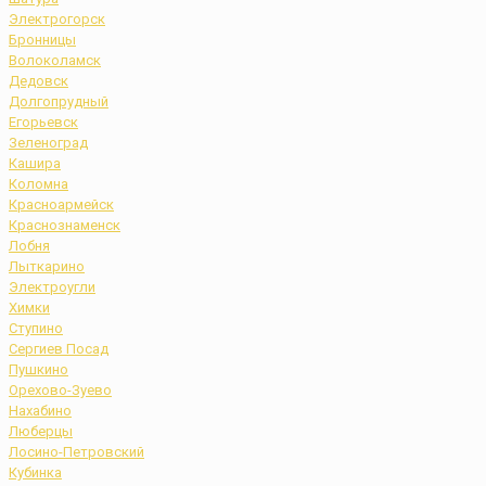
Электрогорск
Бронницы
Волоколамск
Дедовск
Долгопрудный
Егорьевск
Зеленоград
Кашира
Коломна
Красноармейск
Краснознаменск
Лобня
Лыткарино
Электроугли
Химки
Ступино
Сергиев Посад
Пушкино
Орехово-Зуево
Нахабино
Люберцы
Лосино-Петровский
Кубинка